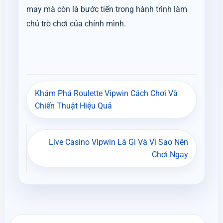
may mà còn là bước tiến trong hành trình làm
chủ trò chơi của chính mình.
Khám Phá Roulette Vipwin Cách Chơi Và
Chiến Thuật Hiệu Quả
Live Casino Vipwin Là Gì Và Vì Sao Nên
Chơi Ngay