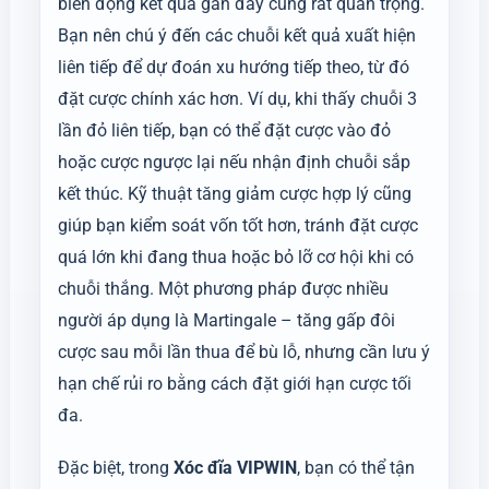
biến động kết quả gần đây cũng rất quan trọng.
Bạn nên chú ý đến các chuỗi kết quả xuất hiện
liên tiếp để dự đoán xu hướng tiếp theo, từ đó
đặt cược chính xác hơn. Ví dụ, khi thấy chuỗi 3
lần đỏ liên tiếp, bạn có thể đặt cược vào đỏ
hoặc cược ngược lại nếu nhận định chuỗi sắp
kết thúc. Kỹ thuật tăng giảm cược hợp lý cũng
giúp bạn kiểm soát vốn tốt hơn, tránh đặt cược
quá lớn khi đang thua hoặc bỏ lỡ cơ hội khi có
chuỗi thắng. Một phương pháp được nhiều
người áp dụng là Martingale – tăng gấp đôi
cược sau mỗi lần thua để bù lỗ, nhưng cần lưu ý
hạn chế rủi ro bằng cách đặt giới hạn cược tối
đa.
Đặc biệt, trong
Xóc đĩa VIPWIN
, bạn có thể tận