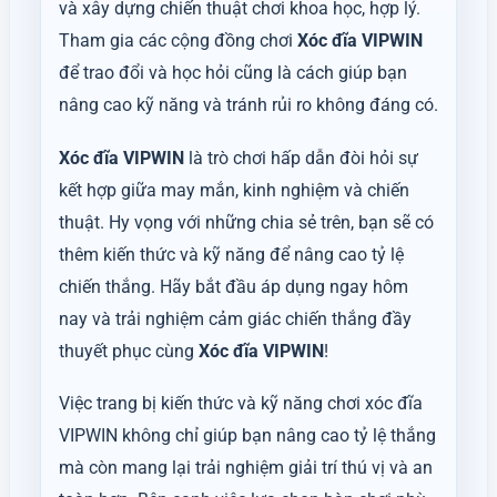
và xây dựng chiến thuật chơi khoa học, hợp lý.
Tham gia các cộng đồng chơi
Xóc đĩa VIPWIN
để trao đổi và học hỏi cũng là cách giúp bạn
nâng cao kỹ năng và tránh rủi ro không đáng có.
Xóc đĩa VIPWIN
là trò chơi hấp dẫn đòi hỏi sự
kết hợp giữa may mắn, kinh nghiệm và chiến
thuật. Hy vọng với những chia sẻ trên, bạn sẽ có
thêm kiến thức và kỹ năng để nâng cao tỷ lệ
chiến thắng. Hãy bắt đầu áp dụng ngay hôm
nay và trải nghiệm cảm giác chiến thắng đầy
thuyết phục cùng
Xóc đĩa VIPWIN
!
Việc trang bị kiến thức và kỹ năng chơi xóc đĩa
VIPWIN không chỉ giúp bạn nâng cao tỷ lệ thắng
mà còn mang lại trải nghiệm giải trí thú vị và an