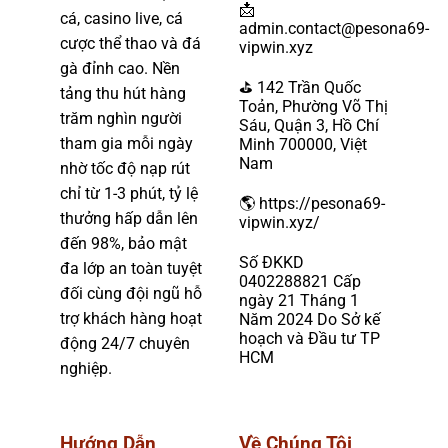
📩
cá, casino live, cá
admin.contact@pesona69-
cược thể thao và đá
vipwin.xyz
gà đỉnh cao. Nền
️⛳ 142 Trần Quốc
tảng thu hút hàng
Toản, Phường Võ Thị
trăm nghìn người
Sáu, Quận 3, Hồ Chí
tham gia mỗi ngày
Minh 700000, Việt
Nam
nhờ tốc độ nạp rút
chỉ từ 1-3 phút, tỷ lệ
🌎 https://pesona69-
thưởng hấp dẫn lên
vipwin.xyz/
đến 98%, bảo mật
Số ĐKKD
đa lớp an toàn tuyệt
0402288821 Cấp
đối cùng đội ngũ hỗ
ngày 21 Tháng 1
trợ khách hàng hoạt
Năm 2024 Do Sở kế
hoạch và Đầu tư TP
động 24/7 chuyên
HCM
nghiệp.
Hướng Dẫn
Về Chúng Tôi