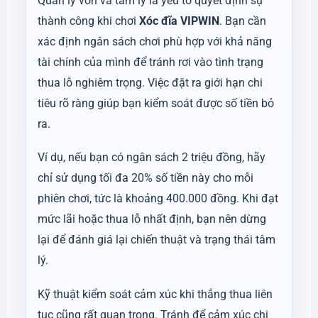
Quản lý vốn và tâm lý là yếu tố quyết định sự
thành công khi chơi
Xóc đĩa VIPWIN
. Bạn cần
xác định ngân sách chơi phù hợp với khả năng
tài chính của mình để tránh rơi vào tình trạng
thua lỗ nghiêm trọng. Việc đặt ra giới hạn chi
tiêu rõ ràng giúp bạn kiểm soát được số tiền bỏ
ra.
Ví dụ, nếu bạn có ngân sách 2 triệu đồng, hãy
chỉ sử dụng tối đa 20% số tiền này cho mỗi
phiên chơi, tức là khoảng 400.000 đồng. Khi đạt
mức lãi hoặc thua lỗ nhất định, bạn nên dừng
lại để đánh giá lại chiến thuật và trạng thái tâm
lý.
Kỹ thuật kiểm soát cảm xúc khi thắng thua liên
tục cũng rất quan trọng. Tránh để cảm xúc chi