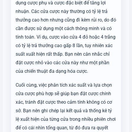
dụng cược phụ và cược đặc biệt để tăng lợi
nhuận. Các cửa cược này thường có tỷ lệ trả
thưởng cao hơn nhưng cũng đi kèm rủi ro, do đó
cần được sử dụng một cách thông minh và có
tính toán. Ví dụ, cược vào cửa 4 đỏ hoặc 4 trắng
có tỷ lệ trả thưởng cao gấp 8 lần, tuy nhiên xác
suất xuất hiện rất thấp. Bạn nên cân nhắc chỉ
đặt cược nhỏ vào các cửa này như một phần
của chiến thuật đa dạng hóa cược.
Cuối cùng, việc phân tích xác suất và lựa chọn
cửa cược phù hợp sẽ giúp bạn đặt cược chính
xác, tránh đặt cược theo cảm tính không có cơ
sở. Bạn nên ghi chép lại kết quả và thống kê tỷ
lệ xuất hiện của từng cửa trong nhiều phiên chơi
để có cái nhìn tổng quan, từ đó đưa ra quyết