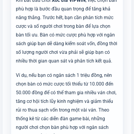
Khi bắt đầu chơi
Xóc đĩa VIPWIN
, việc chọn bàn
phù hợp là bước đầu quan trọng để tăng khả
năng thắng. Trước hết, bạn cần phân tích mức
cược và số người chơi trong bàn để lựa chọn
bàn tối ưu. Bàn có mức cược phù hợp với ngân
sách giúp bạn dễ dàng kiểm soát vốn, đồng thời
số lượng người chơi vừa phải sẽ giúp bạn có
nhiều thời gian quan sát và phân tích kết quả.
Ví dụ, nếu bạn có ngân sách 1 triệu đồng, nên
chọn bàn có mức cược tối thiểu từ 10.000 đến
50.000 đồng để có thể tham gia nhiều ván chơi,
tăng cơ hội tích lũy kinh nghiệm và giảm thiểu
rủi ro thua sạch vốn trong một vài ván. Theo
thống kê từ các diễn đàn game bài, những
người chơi chọn bàn phù hợp với ngân sách