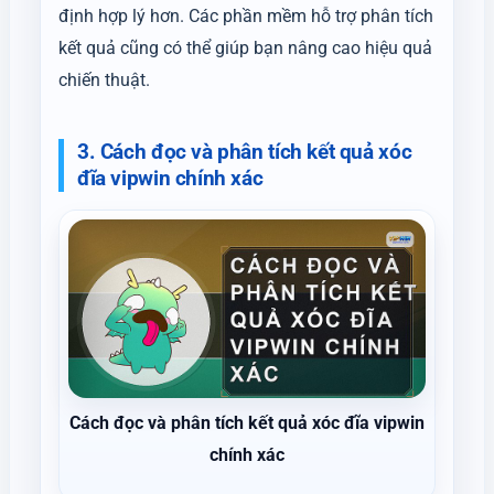
định hợp lý hơn. Các phần mềm hỗ trợ phân tích
kết quả cũng có thể giúp bạn nâng cao hiệu quả
chiến thuật.
3. Cách đọc và phân tích kết quả xóc
đĩa vipwin chính xác
Cách đọc và phân tích kết quả xóc đĩa vipwin
chính xác