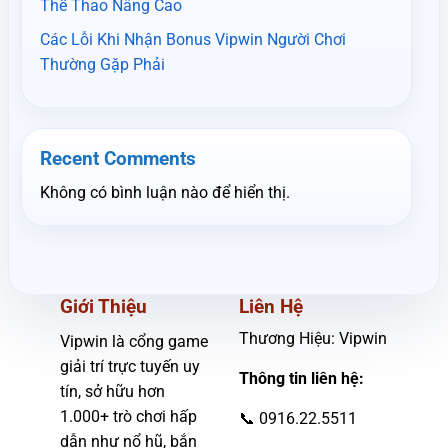
Thể Thao Nâng Cao
Các Lỗi Khi Nhận Bonus Vipwin Người Chơi
Thường Gặp Phải
Recent Comments
Không có bình luận nào để hiển thị.
Giới Thiệu
Liên Hệ
Thương Hiệu: Vipwin
Vipwin
là cổng game
giải trí trực tuyến uy
Thông tin liên hệ:
tín, sở hữu hơn
1.000+ trò chơi hấp
📞 0916.22.5511
dẫn như nổ hũ, bắn