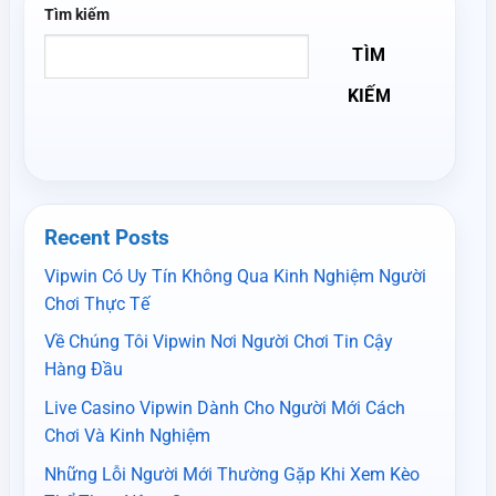
Tìm kiếm
TÌM
KIẾM
Recent Posts
Vipwin Có Uy Tín Không Qua Kinh Nghiệm Người
Chơi Thực Tế
Về Chúng Tôi Vipwin Nơi Người Chơi Tin Cậy
Hàng Đầu
Live Casino Vipwin Dành Cho Người Mới Cách
Chơi Và Kinh Nghiệm
Những Lỗi Người Mới Thường Gặp Khi Xem Kèo