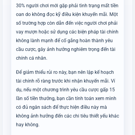
30% người chơi mới gặp phải tình trạng mất tiền
oan do không đọc kỹ điều kiện khuyến mãi. Một
số trường hợp còn dẫn đến việc người chơi phải
vay mượn hoặc sử dụng các biện pháp tài chính
không lành mạnh để cố gắng hoàn thành yêu
cầu cược, gây ảnh hưởng nghiêm trọng đến tài
chính cá nhân.
Để giảm thiểu rủi ro này, bạn nên lập kế hoạch
tài chính rõ ràng trước khi nhận khuyến mãi. Ví
dụ, nếu một chương trình yêu cầu cược gấp 15
lần số tiền thưởng, bạn cần tính toán xem mình
có đủ ngân sách để thực hiện điều này mà
không ảnh hưởng đến các chi tiêu thiết yếu khác
hay không.