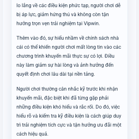
lo lắng về các điều kiện phức tạp, người chơi dễ
bị áp lực, giảm hứng thú và không còn tận
hưởng trọn vẹn trải nghiệm tại Vipwin.
Thêm vào đó, sự hiểu nhầm về chính sách nhà
cái có thể khiến người chơi mất lòng tin vào các
chương trình khuyến mãi thực sự có lợi. Điều
này làm giảm sự hài lòng và ảnh hưởng đến
quyết định chơi lâu dài tại nền tảng.
Người chơi thường cân nhắc kỹ trước khi nhận
khuyến mãi, đặc biệt khi đã từng gặp phải
những điều kiện khó hiểu và rắc rối. Do đó, việc
hiểu rõ và kiểm tra kỹ điều kiện là cách giúp duy
trì trải nghiệm tích cực và tận hưởng ưu đãi một
cách hiệu quả.