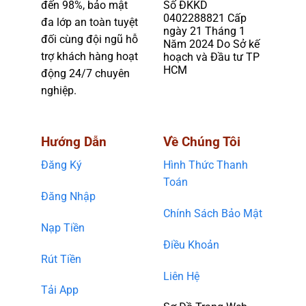
Số ĐKKD
đến 98%, bảo mật
0402288821 Cấp
đa lớp an toàn tuyệt
ngày 21 Tháng 1
đối cùng đội ngũ hỗ
Năm 2024 Do Sở kế
trợ khách hàng hoạt
hoạch và Đầu tư TP
HCM
động 24/7 chuyên
nghiệp.
Hướng Dẫn
Về Chúng Tôi
Đăng Ký
Hình Thức Thanh
Toán
Đăng Nhập
Chính Sách Bảo Mật
Nạp Tiền
Điều Khoản
Rút Tiền
Liên Hệ
Tải App