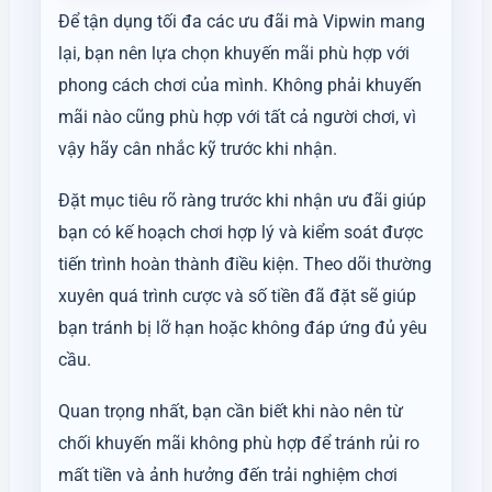
Để tận dụng tối đa các ưu đãi mà Vipwin mang
lại, bạn nên lựa chọn khuyến mãi phù hợp với
phong cách chơi của mình. Không phải khuyến
mãi nào cũng phù hợp với tất cả người chơi, vì
vậy hãy cân nhắc kỹ trước khi nhận.
Đặt mục tiêu rõ ràng trước khi nhận ưu đãi giúp
bạn có kế hoạch chơi hợp lý và kiểm soát được
tiến trình hoàn thành điều kiện. Theo dõi thường
xuyên quá trình cược và số tiền đã đặt sẽ giúp
bạn tránh bị lỡ hạn hoặc không đáp ứng đủ yêu
cầu.
Quan trọng nhất, bạn cần biết khi nào nên từ
chối khuyến mãi không phù hợp để tránh rủi ro
mất tiền và ảnh hưởng đến trải nghiệm chơi