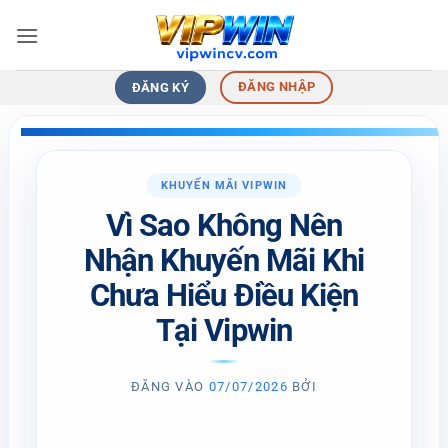
Bỏ
qua
nội
dung
ĐĂNG NHẬP
ĐĂNG KÝ
KHUYẾN MÃI VIPWIN
Vì Sao Không Nên
Nhận Khuyến Mãi Khi
Chưa Hiểu Điều Kiện
Tại Vipwin
ĐĂNG VÀO
07/07/2026
BỞI