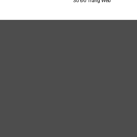
Sơ Đồ Trang Web