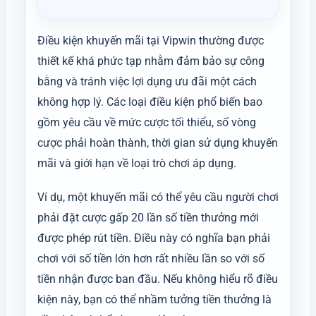
Điều kiện khuyến mãi tại Vipwin thường được
thiết kế khá phức tạp nhằm đảm bảo sự công
bằng và tránh việc lợi dụng ưu đãi một cách
không hợp lý. Các loại điều kiện phổ biến bao
gồm yêu cầu về mức cược tối thiểu, số vòng
cược phải hoàn thành, thời gian sử dụng khuyến
mãi và giới hạn về loại trò chơi áp dụng.
Ví dụ, một khuyến mãi có thể yêu cầu người chơi
phải đặt cược gấp 20 lần số tiền thưởng mới
được phép rút tiền. Điều này có nghĩa bạn phải
chơi với số tiền lớn hơn rất nhiều lần so với số
tiền nhận được ban đầu. Nếu không hiểu rõ điều
kiện này, bạn có thể nhầm tưởng tiền thưởng là