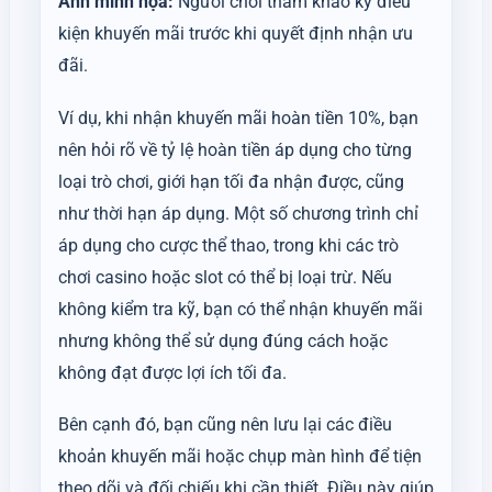
Ảnh minh họa:
Người chơi tham khảo kỹ điều
kiện khuyến mãi trước khi quyết định nhận ưu
đãi.
Ví dụ, khi nhận khuyến mãi hoàn tiền 10%, bạn
nên hỏi rõ về tỷ lệ hoàn tiền áp dụng cho từng
loại trò chơi, giới hạn tối đa nhận được, cũng
như thời hạn áp dụng. Một số chương trình chỉ
áp dụng cho cược thể thao, trong khi các trò
chơi casino hoặc slot có thể bị loại trừ. Nếu
không kiểm tra kỹ, bạn có thể nhận khuyến mãi
nhưng không thể sử dụng đúng cách hoặc
không đạt được lợi ích tối đa.
Bên cạnh đó, bạn cũng nên lưu lại các điều
khoản khuyến mãi hoặc chụp màn hình để tiện
theo dõi và đối chiếu khi cần thiết. Điều này giúp