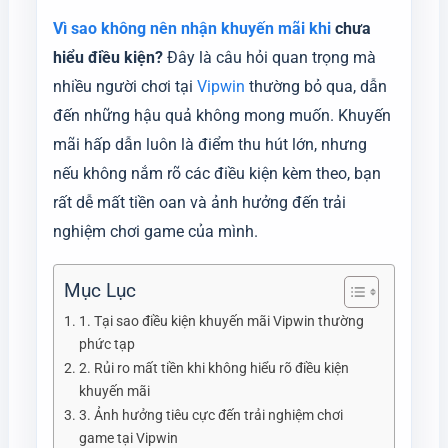
Vì sao không nên nhận khuyến mãi khi
chưa
hiểu điều kiện?
Đây là câu hỏi quan trọng mà
nhiều người chơi tại
Vipwin
thường bỏ qua, dẫn
đến những hậu quả không mong muốn. Khuyến
mãi hấp dẫn luôn là điểm thu hút lớn, nhưng
nếu không nắm rõ các điều kiện kèm theo, bạn
rất dễ mất tiền oan và ảnh hưởng đến trải
nghiệm chơi game của mình.
Mục Lục
1. Tại sao điều kiện khuyến mãi Vipwin thường
phức tạp
2. Rủi ro mất tiền khi không hiểu rõ điều kiện
khuyến mãi
3. Ảnh hưởng tiêu cực đến trải nghiệm chơi
game tại Vipwin