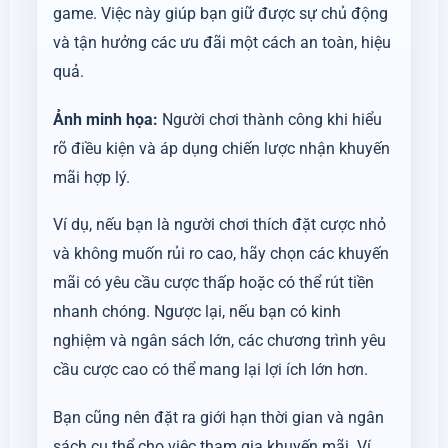
game. Việc này giúp bạn giữ được sự chủ động
và tận hưởng các ưu đãi một cách an toàn, hiệu
quả.
Ảnh minh họa:
Người chơi thành công khi hiểu
rõ điều kiện và áp dụng chiến lược nhận khuyến
mãi hợp lý.
Ví dụ, nếu bạn là người chơi thích đặt cược nhỏ
và không muốn rủi ro cao, hãy chọn các khuyến
mãi có yêu cầu cược thấp hoặc có thể rút tiền
nhanh chóng. Ngược lại, nếu bạn có kinh
nghiệm và ngân sách lớn, các chương trình yêu
cầu cược cao có thể mang lại lợi ích lớn hơn.
Bạn cũng nên đặt ra giới hạn thời gian và ngân
sách cụ thể cho việc tham gia khuyến mãi. Ví