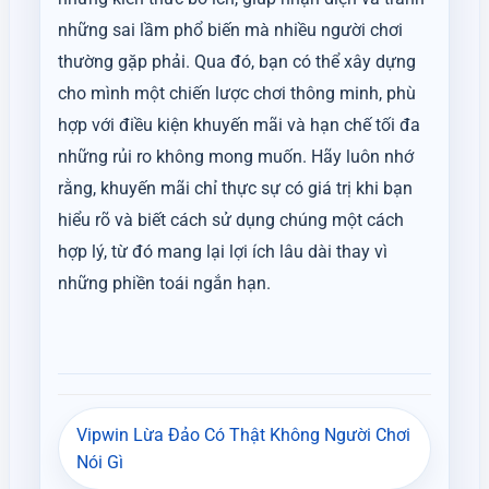
những sai lầm phổ biến mà nhiều người chơi
thường gặp phải. Qua đó, bạn có thể xây dựng
cho mình một chiến lược chơi thông minh, phù
hợp với điều kiện khuyến mãi và hạn chế tối đa
những rủi ro không mong muốn. Hãy luôn nhớ
rằng, khuyến mãi chỉ thực sự có giá trị khi bạn
hiểu rõ và biết cách sử dụng chúng một cách
hợp lý, từ đó mang lại lợi ích lâu dài thay vì
những phiền toái ngắn hạn.
Vipwin Lừa Đảo Có Thật Không Người Chơi
Nói Gì