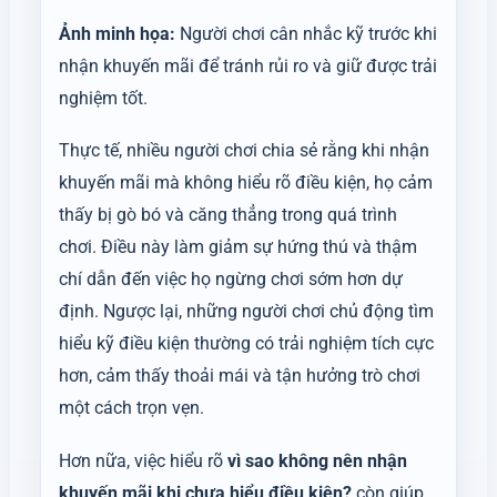
Ảnh minh họa:
Người chơi cân nhắc kỹ trước khi
nhận khuyến mãi để tránh rủi ro và giữ được trải
nghiệm tốt.
Thực tế, nhiều người chơi chia sẻ rằng khi nhận
khuyến mãi mà không hiểu rõ điều kiện, họ cảm
thấy bị gò bó và căng thẳng trong quá trình
chơi. Điều này làm giảm sự hứng thú và thậm
chí dẫn đến việc họ ngừng chơi sớm hơn dự
định. Ngược lại, những người chơi chủ động tìm
hiểu kỹ điều kiện thường có trải nghiệm tích cực
hơn, cảm thấy thoải mái và tận hưởng trò chơi
một cách trọn vẹn.
Hơn nữa, việc hiểu rõ
vì sao không nên nhận
khuyến mãi khi chưa hiểu điều kiện?
còn giúp