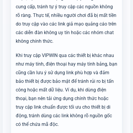
cung cấp, tránh tự ý truy cập các nguồn không
rõ ràng. Thực tế, nhiều người chơi đã bị mất tiền
do truy cập vào các link giả mạo quảng cáo trên
các diễn đàn không uy tín hoặc các nhóm chat
không chính thức.
Khi truy cập VIPWIN qua các thiết bị khác nhau
như máy tính, điện thoại hay máy tính bảng, bạn
cũng cần lưu ý sử dụng link phù hợp và đảm
bảo thiết bị được bảo mật để tránh rủi ro bị tấn
công hoặc mất dữ liệu. Ví dụ, khi dùng điện
thoại, bạn nên tải ứng dụng chính thức hoặc
truy cập link chuẩn được tối ưu cho thiết bị di
động, tránh dùng các link không rõ nguồn gốc
có thể chứa mã độc.