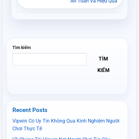
An Toàn Và Hiệu Quả
Tìm kiếm
TÌM
KIẾM
Recent Posts
Vipwin Có Uy Tín Không Qua Kinh Nghiệm Người
Chơi Thực Tế