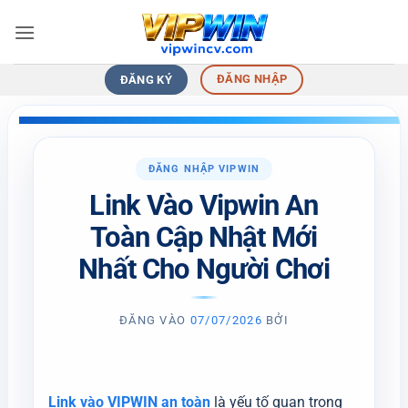
Bỏ
qua
nội
dung
ĐĂNG NHẬP
ĐĂNG KÝ
ĐĂNG NHẬP VIPWIN
Link Vào Vipwin An
Toàn Cập Nhật Mới
Nhất Cho Người Chơi
ĐĂNG VÀO
07/07/2026
BỞI
Link vào VIPWIN an toàn
là yếu tố quan trọng