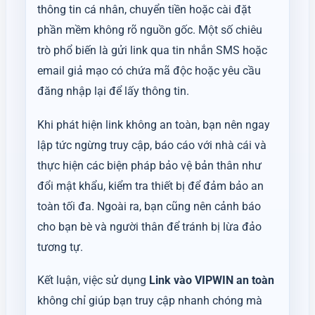
thông tin cá nhân, chuyển tiền hoặc cài đặt
phần mềm không rõ nguồn gốc. Một số chiêu
trò phổ biến là gửi link qua tin nhắn SMS hoặc
email giả mạo có chứa mã độc hoặc yêu cầu
đăng nhập lại để lấy thông tin.
Khi phát hiện link không an toàn, bạn nên ngay
lập tức ngừng truy cập, báo cáo với nhà cái và
thực hiện các biện pháp bảo vệ bản thân như
đổi mật khẩu, kiểm tra thiết bị để đảm bảo an
toàn tối đa. Ngoài ra, bạn cũng nên cảnh báo
cho bạn bè và người thân để tránh bị lừa đảo
tương tự.
Kết luận, việc sử dụng
Link vào VIPWIN an toàn
không chỉ giúp bạn truy cập nhanh chóng mà