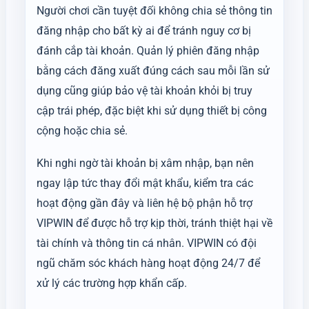
Người chơi cần tuyệt đối không chia sẻ thông tin
đăng nhập cho bất kỳ ai để tránh nguy cơ bị
đánh cắp tài khoản. Quản lý phiên đăng nhập
bằng cách đăng xuất đúng cách sau mỗi lần sử
dụng cũng giúp bảo vệ tài khoản khỏi bị truy
cập trái phép, đặc biệt khi sử dụng thiết bị công
cộng hoặc chia sẻ.
Khi nghi ngờ tài khoản bị xâm nhập, bạn nên
ngay lập tức thay đổi mật khẩu, kiểm tra các
hoạt động gần đây và liên hệ bộ phận hỗ trợ
VIPWIN để được hỗ trợ kịp thời, tránh thiệt hại về
tài chính và thông tin cá nhân. VIPWIN có đội
ngũ chăm sóc khách hàng hoạt động 24/7 để
xử lý các trường hợp khẩn cấp.