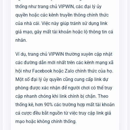
thống như trang chủ VIPWIN, các đại lý ủy
quyền hoặc các kênh truyền thông chính thức
của nhà cái. Việc này giúp tránh sử dụng link
giả mạo, gây mất tài khoản hoặc lộ thông tin cá
nhân.
Ví dụ, trang chủ VIPWIN thường xuyên cập nhật
các đường dẫn mới nhất trên các kênh mạng xã
hội như Facebook hoặc Zalo chính thức của họ.
Một số đại lý ủy quyền cũng cung cấp link dự
phòng được xác nhận để người chơi có thể truy
cập nhanh chóng khi link chính bị chặn. Theo
thống kê, hơn 90% các trường hợp mất tài khoản
cá cược đều bắt nguồn từ việc truy cập link giả
mạo hoặc không chính thống.