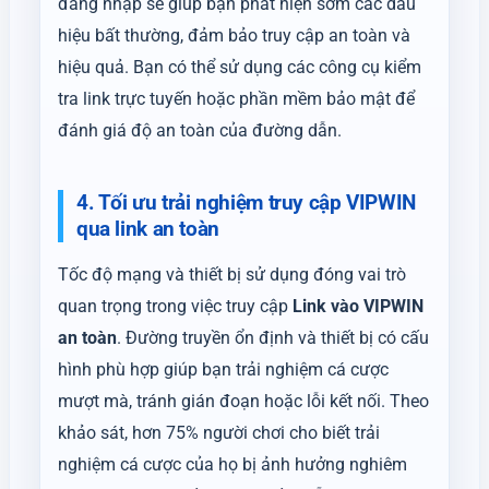
đăng nhập sẽ giúp bạn phát hiện sớm các dấu
hiệu bất thường, đảm bảo truy cập an toàn và
hiệu quả. Bạn có thể sử dụng các công cụ kiểm
tra link trực tuyến hoặc phần mềm bảo mật để
đánh giá độ an toàn của đường dẫn.
4. Tối ưu trải nghiệm truy cập VIPWIN
qua link an toàn
Tốc độ mạng và thiết bị sử dụng đóng vai trò
quan trọng trong việc truy cập
Link vào VIPWIN
an toàn
. Đường truyền ổn định và thiết bị có cấu
hình phù hợp giúp bạn trải nghiệm cá cược
mượt mà, tránh gián đoạn hoặc lỗi kết nối. Theo
khảo sát, hơn 75% người chơi cho biết trải
nghiệm cá cược của họ bị ảnh hưởng nghiêm