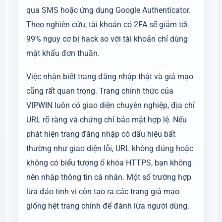
qua SMS hoặc ứng dụng Google Authenticator.
Theo nghiên cứu, tài khoản có 2FA sẽ giảm tới
99% nguy cơ bị hack so với tài khoản chỉ dùng
mật khẩu đơn thuần.
Việc nhận biết trang đăng nhập thật và giả mạo
cũng rất quan trọng. Trang chính thức của
VIPWIN luôn có giao diện chuyên nghiệp, địa chỉ
URL rõ ràng và chứng chỉ bảo mật hợp lệ. Nếu
phát hiện trang đăng nhập có dấu hiệu bất
thường như giao diện lỗi, URL không đúng hoặc
không có biểu tượng ổ khóa HTTPS, bạn không
nên nhập thông tin cá nhân. Một số trường hợp
lừa đảo tinh vi còn tạo ra các trang giả mạo
giống hệt trang chính để đánh lừa người dùng.