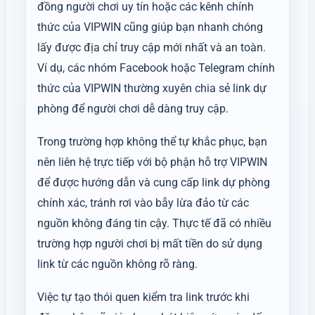
đồng người chơi uy tín hoặc các kênh chính
thức của VIPWIN cũng giúp bạn nhanh chóng
lấy được địa chỉ truy cập mới nhất và an toàn.
Ví dụ, các nhóm Facebook hoặc Telegram chính
thức của VIPWIN thường xuyên chia sẻ link dự
phòng để người chơi dễ dàng truy cập.
Trong trường hợp không thể tự khắc phục, bạn
nên liên hệ trực tiếp với bộ phận hỗ trợ VIPWIN
để được hướng dẫn và cung cấp link dự phòng
chính xác, tránh rơi vào bẫy lừa đảo từ các
nguồn không đáng tin cậy. Thực tế đã có nhiều
trường hợp người chơi bị mất tiền do sử dụng
link từ các nguồn không rõ ràng.
Việc tự tạo thói quen kiểm tra link trước khi