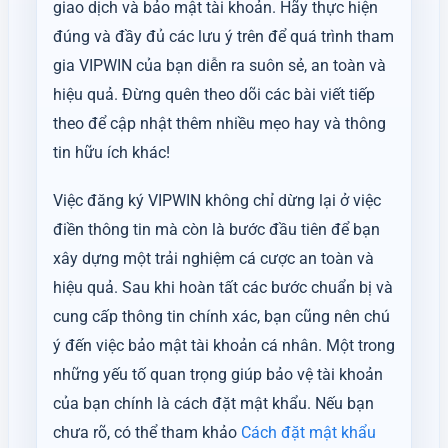
giao dịch và bảo mật tài khoản. Hãy thực hiện
đúng và đầy đủ các lưu ý trên để quá trình tham
gia VIPWIN của bạn diễn ra suôn sẻ, an toàn và
hiệu quả. Đừng quên theo dõi các bài viết tiếp
theo để cập nhật thêm nhiều mẹo hay và thông
tin hữu ích khác!
Việc đăng ký VIPWIN không chỉ dừng lại ở việc
điền thông tin mà còn là bước đầu tiên để bạn
xây dựng một trải nghiệm cá cược an toàn và
hiệu quả. Sau khi hoàn tất các bước chuẩn bị và
cung cấp thông tin chính xác, bạn cũng nên chú
ý đến việc bảo mật tài khoản cá nhân. Một trong
những yếu tố quan trọng giúp bảo vệ tài khoản
của bạn chính là cách đặt mật khẩu. Nếu bạn
chưa rõ, có thể tham khảo
Cách đặt mật khẩu