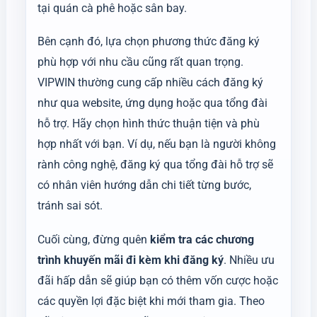
tại quán cà phê hoặc sân bay.
Bên cạnh đó, lựa chọn phương thức đăng ký
phù hợp với nhu cầu cũng rất quan trọng.
VIPWIN thường cung cấp nhiều cách đăng ký
như qua website, ứng dụng hoặc qua tổng đài
hỗ trợ. Hãy chọn hình thức thuận tiện và phù
hợp nhất với bạn. Ví dụ, nếu bạn là người không
rành công nghệ, đăng ký qua tổng đài hỗ trợ sẽ
có nhân viên hướng dẫn chi tiết từng bước,
tránh sai sót.
Cuối cùng, đừng quên
kiểm tra các chương
trình khuyến mãi đi kèm khi đăng ký
. Nhiều ưu
đãi hấp dẫn sẽ giúp bạn có thêm vốn cược hoặc
các quyền lợi đặc biệt khi mới tham gia. Theo