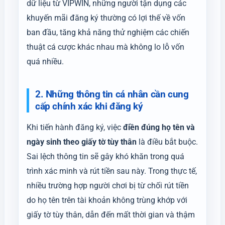
dữ liệu từ VIPWIN, những người tận dụng các
khuyến mãi đăng ký thường có lợi thế về vốn
ban đầu, tăng khả năng thử nghiệm các chiến
thuật cá cược khác nhau mà không lo lỗ vốn
quá nhiều.
2. Những thông tin cá nhân cần cung
cấp chính xác khi đăng ký
Khi tiến hành đăng ký, việc
điền đúng họ tên và
ngày sinh theo giấy tờ tùy thân
là điều bắt buộc.
Sai lệch thông tin sẽ gây khó khăn trong quá
trình xác minh và rút tiền sau này. Trong thực tế,
nhiều trường hợp người chơi bị từ chối rút tiền
do họ tên trên tài khoản không trùng khớp với
giấy tờ tùy thân, dẫn đến mất thời gian và thậm