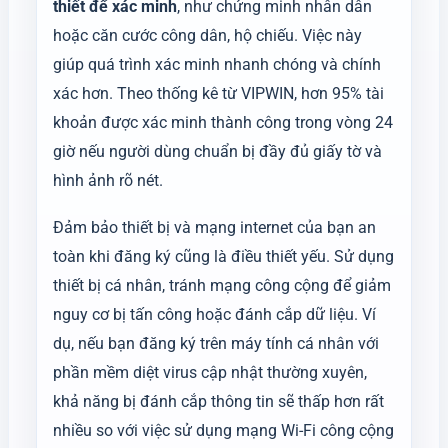
thiết để xác minh
, như chứng minh nhân dân
hoặc căn cước công dân, hộ chiếu. Việc này
giúp quá trình xác minh nhanh chóng và chính
xác hơn. Theo thống kê từ VIPWIN, hơn 95% tài
khoản được xác minh thành công trong vòng 24
giờ nếu người dùng chuẩn bị đầy đủ giấy tờ và
hình ảnh rõ nét.
Đảm bảo thiết bị và mạng internet của bạn an
toàn khi đăng ký cũng là điều thiết yếu. Sử dụng
thiết bị cá nhân, tránh mạng công cộng để giảm
nguy cơ bị tấn công hoặc đánh cắp dữ liệu. Ví
dụ, nếu bạn đăng ký trên máy tính cá nhân với
phần mềm diệt virus cập nhật thường xuyên,
khả năng bị đánh cắp thông tin sẽ thấp hơn rất
nhiều so với việc sử dụng mạng Wi-Fi công cộng