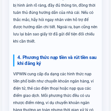
bị hình ảnh rõ ràng, đầy đủ thông tin, đồng thời
tuân thủ đúng hướng dẫn của nhà cái. Nếu có
thắc mắc, hãy hỏi ngay nhân viên hỗ trợ để
được hướng dẫn chi tiết. Ngoài ra, bạn cũng nên
lưu lại bản sao giấy tờ đã gửi để tiện đối chiếu
khi cần thiết.
4. Phương thức nạp tiền và rút tiền sau
khi đăng ký
VIPWIN cung cấp đa dạng các hình thức nạp
tiền phổ biến như chuyển khoản ngân hàng, ví
điện tử, thẻ cào điện thoại hoặc nạp qua các
điểm giao dịch. Mỗi phương thức đều có ưu
nhược điểm riêng, ví dụ chuyển khoản ngân
hàng thường an toàn nhưng thời gian xử lý có