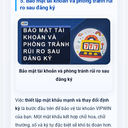
5. Bảo mật tài khoản và phòng tránh rủi
ro sau đăng ký
Bảo mật tài khoản và phòng tránh rủi ro sau
đăng ký
Việc
thiết lập mật khẩu mạnh và thay đổi định
kỳ
là bước đầu tiên để bảo vệ tài khoản VIPWIN
của bạn. Một mật khẩu kết hợp chữ hoa, chữ
thường, số và ký tự đặc biệt sẽ khó bị đoán hơn.