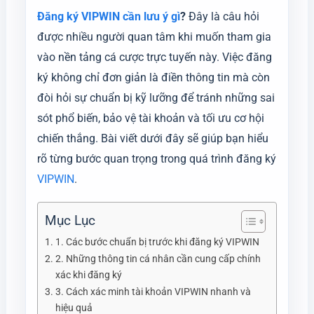
Đăng ký VIPWIN cần lưu ý gì
?
Đây là câu hỏi
được nhiều người quan tâm khi muốn tham gia
vào nền tảng cá cược trực tuyến này. Việc đăng
ký không chỉ đơn giản là điền thông tin mà còn
đòi hỏi sự chuẩn bị kỹ lưỡng để tránh những sai
sót phổ biến, bảo vệ tài khoản và tối ưu cơ hội
chiến thắng. Bài viết dưới đây sẽ giúp bạn hiểu
rõ từng bước quan trọng trong quá trình đăng ký
VIPWIN
.
Mục Lục
1. Các bước chuẩn bị trước khi đăng ký VIPWIN
2. Những thông tin cá nhân cần cung cấp chính
xác khi đăng ký
3. Cách xác minh tài khoản VIPWIN nhanh và
hiệu quả