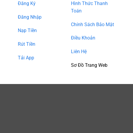
Đăng Ký
Hình Thức Thanh
Toán
Đăng Nhập
Chính Sách Bảo Mật
Nạp Tiền
Điều Khoản
Rút Tiền
Liên Hệ
Tải App
Sơ Đồ Trang Web