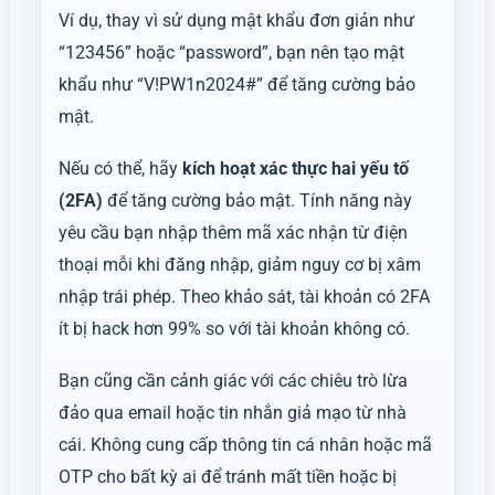
Ví dụ, thay vì sử dụng mật khẩu đơn giản như
“123456” hoặc “password”, bạn nên tạo mật
khẩu như “V!PW1n2024#” để tăng cường bảo
mật.
Nếu có thể, hãy
kích hoạt xác thực hai yếu tố
(2FA)
để tăng cường bảo mật. Tính năng này
yêu cầu bạn nhập thêm mã xác nhận từ điện
thoại mỗi khi đăng nhập, giảm nguy cơ bị xâm
nhập trái phép. Theo khảo sát, tài khoản có 2FA
ít bị hack hơn 99% so với tài khoản không có.
Bạn cũng cần cảnh giác với các chiêu trò lừa
đảo qua email hoặc tin nhắn giả mạo từ nhà
cái. Không cung cấp thông tin cá nhân hoặc mã
OTP cho bất kỳ ai để tránh mất tiền hoặc bị