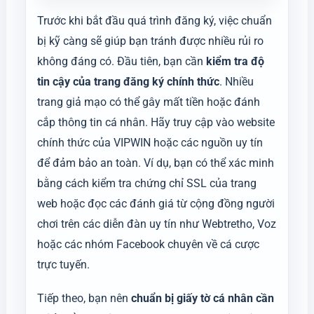
Trước khi bắt đầu quá trình đăng ký, việc chuẩn
bị kỹ càng sẽ giúp bạn tránh được nhiều rủi ro
không đáng có. Đầu tiên, bạn cần
kiểm tra độ
tin cậy của trang đăng ký chính thức
. Nhiều
trang giả mạo có thể gây mất tiền hoặc đánh
cắp thông tin cá nhân. Hãy truy cập vào website
chính thức của VIPWIN hoặc các nguồn uy tín
để đảm bảo an toàn. Ví dụ, bạn có thể xác minh
bằng cách kiểm tra chứng chỉ SSL của trang
web hoặc đọc các đánh giá từ cộng đồng người
chơi trên các diễn đàn uy tín như Webtretho, Voz
hoặc các nhóm Facebook chuyên về cá cược
trực tuyến.
Tiếp theo, bạn nên
chuẩn bị giấy tờ cá nhân cần